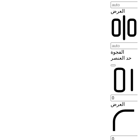
العرض
الفجوة
حد العنصر
العرض