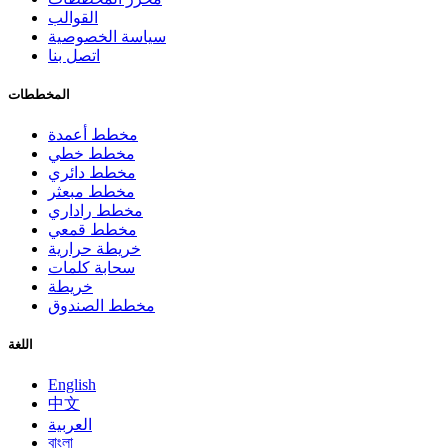
القوالب
سياسة الخصوصية
اتصل بنا
المخططات
مخطط أعمدة
مخطط خطي
مخطط دائري
مخطط مبعثر
مخطط راداري
مخطط قمعي
خريطة حرارية
سحابة كلمات
خريطة
مخطط الصندوق
اللغة
English
中文
العربية
বাংলা