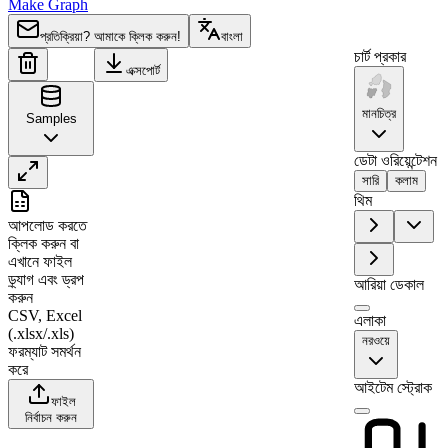
Make Graph
প্রতিক্রিয়া? আমাকে ক্লিক করুন!
বাংলা
চার্ট প্রকার
এক্সপোর্ট
মানচিত্র
Samples
ডেটা ওরিয়েন্টেশন
সারি
কলাম
থিম
A
B
আপলোড করতে
1
Region
Value
ক্লিক করুন
বা
এখানে ফাইল
2
Troms
0
ড্র্যাগ এবং ড্রপ
আরিয়া ডেকাল
3
Nordland
45
করুন
CSV, Excel
4
Nord-Trøndelag
0
এলাকা
(.xlsx/.xls)
নরওয়ে
5
Sør-Trøndelag
92
ফরম্যাট সমর্থন
করে
6
Hedmark
0
আইটেম স্ট্রোক
ফাইল
7
Akershus
38
নির্বাচন করুন
8
Østfold
0