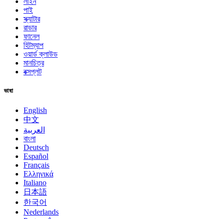
লাইন
পাই
স্ক্যাটার
রাডার
ফানেল
হিটম্যাপ
ওয়ার্ড ক্লাউড
মানচিত্র
বক্সপ্লট
ভাষা
English
中文
العربية
বাংলা
Deutsch
Español
Français
Ελληνικά
Italiano
日本語
한국어
Nederlands