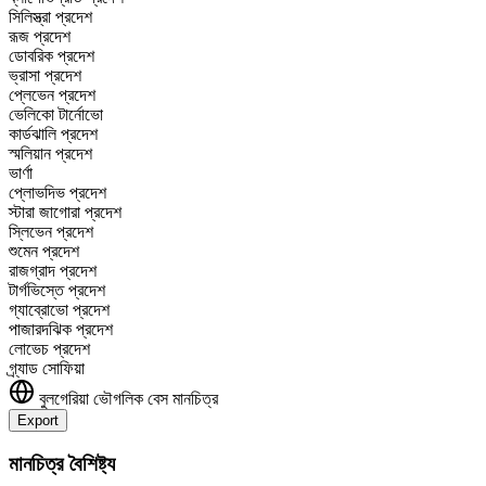
সিলিস্ত্রা প্রদেশ
রূজ প্রদেশ
ডোবরিক প্রদেশ
ভ্রাসা প্রদেশ
প্লেভেন প্রদেশ
ভেলিকো টার্নোভো
কার্ডঝালি প্রদেশ
স্মলিয়ান প্রদেশ
ভার্ণা
প্লোভদিভ প্রদেশ
স্টারা জাগোরা প্রদেশ
স্লিভেন প্রদেশ
শুমেন প্রদেশ
রাজগ্রাদ প্রদেশ
টার্গভিস্তে প্রদেশ
গ্যাব্রোভো প্রদেশ
পাজারদঝিক প্রদেশ
লোভেচ প্রদেশ
গ্র্যাড সোফিয়া
বুলগেরিয়া
ভৌগলিক বেস মানচিত্র
Export
Leaflet
|
©
OpenStreetMap
contributors
+
মানচিত্র বৈশিষ্ট্য