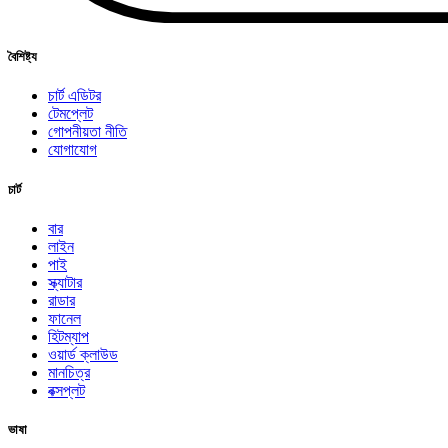
বৈশিষ্ট্য
চার্ট এডিটর
টেমপ্লেট
গোপনীয়তা নীতি
যোগাযোগ
চার্ট
বার
লাইন
পাই
স্ক্যাটার
রাডার
ফানেল
হিটম্যাপ
ওয়ার্ড ক্লাউড
মানচিত্র
বক্সপ্লট
ভাষা