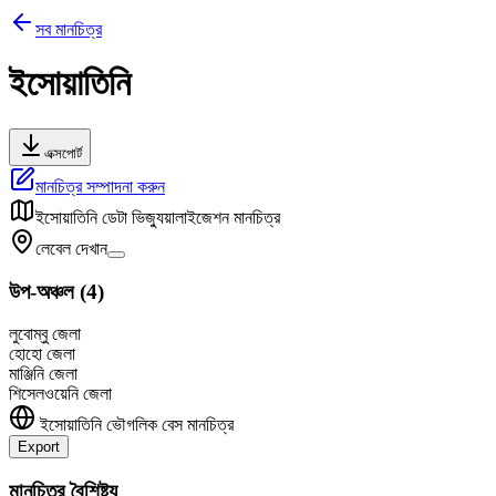
সব মানচিত্র
ইসোয়াতিনি
এক্সপোর্ট
মানচিত্র সম্পাদনা করুন
ইসোয়াতিনি
ডেটা ভিজ্যুয়ালাইজেশন মানচিত্র
লেবেল দেখান
উপ-অঞ্চল
(
4
)
লুবোম্বু জেলা
হোহো জেলা
মাঞ্জিনি জেলা
শিসেলওয়েনি জেলা
ইসোয়াতিনি
ভৌগলিক বেস মানচিত্র
Export
+
মানচিত্র বৈশিষ্ট্য