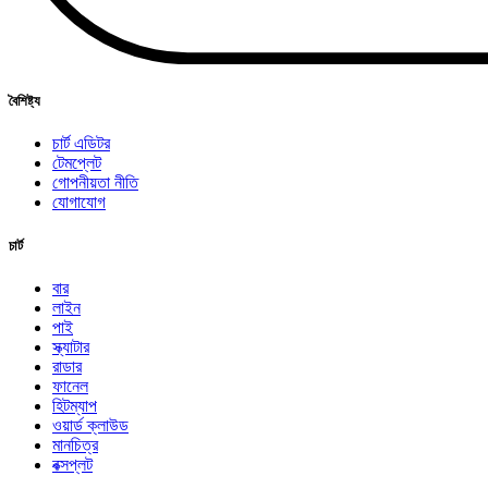
বৈশিষ্ট্য
চার্ট এডিটর
টেমপ্লেট
গোপনীয়তা নীতি
যোগাযোগ
চার্ট
বার
লাইন
পাই
স্ক্যাটার
রাডার
ফানেল
হিটম্যাপ
ওয়ার্ড ক্লাউড
মানচিত্র
বক্সপ্লট