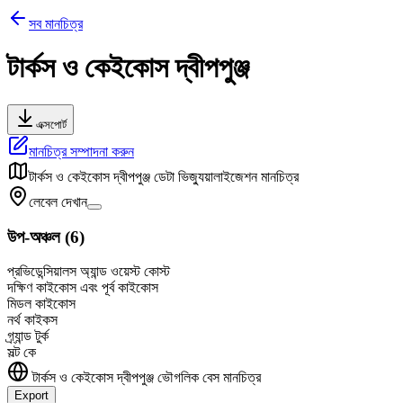
সব মানচিত্র
টার্কস ও কেইকোস দ্বীপপুঞ্জ
এক্সপোর্ট
মানচিত্র সম্পাদনা করুন
টার্কস ও কেইকোস দ্বীপপুঞ্জ
ডেটা ভিজ্যুয়ালাইজেশন মানচিত্র
লেবেল দেখান
উপ-অঞ্চল
(
6
)
প্রভিডেন্সিয়ালস অ্যান্ড ওয়েস্ট কোস্ট
দক্ষিণ কাইকোস এবং পূর্ব কাইকোস
মিডল কাইকোস
নর্থ কাইকস
গ্র্যান্ড টুর্ক
সল্ট কে
টার্কস ও কেইকোস দ্বীপপুঞ্জ
ভৌগলিক বেস মানচিত্র
Export