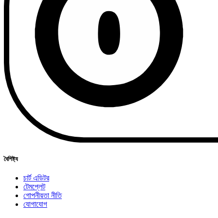
বৈশিষ্ট্য
চার্ট এডিটর
টেমপ্লেট
গোপনীয়তা নীতি
যোগাযোগ