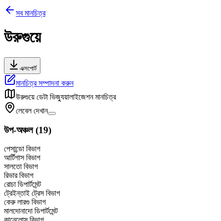
সব মানচিত্র
উরুগুয়ে
এক্সপোর্ট
মানচিত্র সম্পাদনা করুন
উরুগুয়ে
ডেটা ভিজ্যুয়ালাইজেশন মানচিত্র
লেবেল দেখান
উপ-অঞ্চল
(
19
)
পেসান্ডো বিভাগ
আর্টিগাস বিভাগ
সালতো বিভাগ
রিভার বিভাগ
রোচা ডিপার্টমেন্ট
ট্রেইন্তাই ট্রেস বিভাগ
কেরু লারগু বিভাগ
মালদোনাদো ডিপার্টমেন্ট
কানেলোন্স বিভাগ