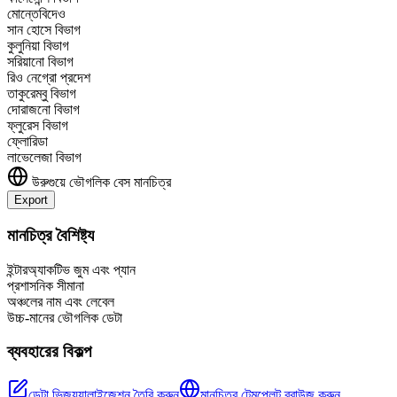
মোন্তেবিদেও
সান হোসে বিভাগ
কুলুনিয়া বিভাগ
সরিয়ানো বিভাগ
রিও নেগ্রো প্রদেশ
তাকুরেম্বু বিভাগ
দোরাজনো বিভাগ
ফ্লুরেস বিভাগ
ফ্লোরিডা
লাভেলেজা বিভাগ
উরুগুয়ে
ভৌগলিক বেস মানচিত্র
Export
+
মানচিত্র বৈশিষ্ট্য
−
ইন্টারঅ্যাকটিভ জুম এবং প্যান
প্রশাসনিক সীমানা
অঞ্চলের নাম এবং লেবেল
উচ্চ-মানের ভৌগলিক ডেটা
ব্যবহারের বিকল্প
ডেটা ভিজ্যুয়ালাইজেশন তৈরি করুন
মানচিত্র টেমপ্লেট ব্রাউজ করুন