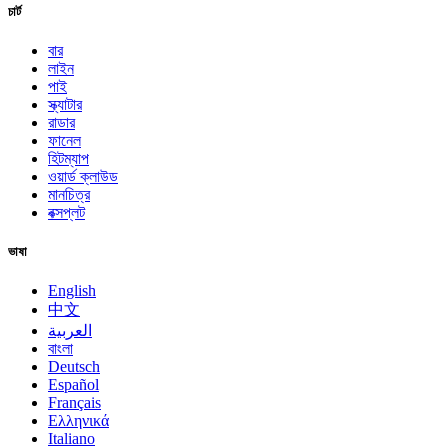
চার্ট
বার
লাইন
পাই
স্ক্যাটার
রাডার
ফানেল
হিটম্যাপ
ওয়ার্ড ক্লাউড
মানচিত্র
বক্সপ্লট
ভাষা
English
中文
العربية
বাংলা
Deutsch
Español
Français
Ελληνικά
Italiano