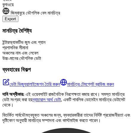
বুলাওয়ে
জিম্বাবুয়ে
ভৌগলিক বেস মানচিত্র
Export
Leaflet
|
©
OpenStreetMap
contributors
+
মানচিত্র বৈশিষ্ট্য
−
ইন্টারঅ্যাকটিভ জুম এবং প্যান
প্রশাসনিক সীমানা
অঞ্চলের নাম এবং লেবেল
উচ্চ-মানের ভৌগলিক ডেটা
ব্যবহারের বিকল্প
ডেটা ভিজ্যুয়ালাইজেশন তৈরি করুন
মানচিত্র টেমপ্লেট ব্রাউজ করুন
দাবি অস্বীকার:
এই ওয়েবসাইট রাজনৈতিক নিরপেক্ষতা বজায় রাখে। সমস্ত মানচিত্র
ডেটা সংগ্রহ করা হয়
ন্যাচারাল আর্থ ডেটা
, একটি পাবলিক ডোমেইন মানচিত্র ডেটাসেট
থেকে।
বিতর্কিত সার্বভৌমত্বযুক্ত অঞ্চলের জন্য, ব্যবহারকারীরা তাদের নির্দিষ্ট প্রয়োজনীয়তা এবং
দৃষ্টিকোণ অনুযায়ী মানচিত্র সম্পাদনা এবং কাস্টমাইজ করতে পারেন।