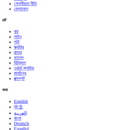
গোপনীয়তা নীতি
যোগাযোগ
চার্ট
বার
লাইন
পাই
স্ক্যাটার
রাডার
ফানেল
হিটম্যাপ
ওয়ার্ড ক্লাউড
মানচিত্র
বক্সপ্লট
ভাষা
English
中文
العربية
বাংলা
Deutsch
Español