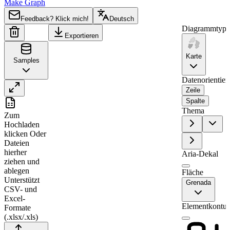
Make Graph
Feedback? Klick mich!
Deutsch
Diagrammtyp
Exportieren
Karte
Samples
Datenorientier
Zeile
Spalte
A
B
Thema
Zum
1
Region
Value
Hochladen
klicken
2
Oder
Saint George
0
Dateien
3
Saint David
38
hierher
Aria-Dekal
ziehen und
4
Saint Andrew
0
ablegen
Fläche
5
Saint Patrick
91
Unterstützt
Grenada
CSV- und
6
Saint Mark
0
Excel-
Elementkontur
Formate
7
Saint John
46
(.xlsx/.xls)
8
Carriacou and Petite Martinique
0