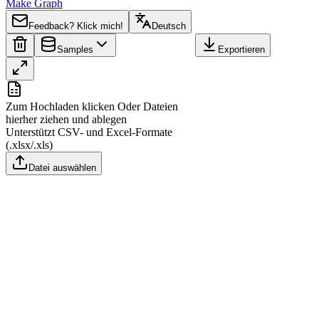
Make Graph
Feedback? Klick mich!
Deutsch
Samples
Exportieren
A
B
Zum Hochladen klicken
Oder Dateien
1
Region
Value
hierher ziehen und ablegen
Unterstützt CSV- und Excel-Formate
2
Kashmir
0
(.xlsx/.xls)
Datei auswählen