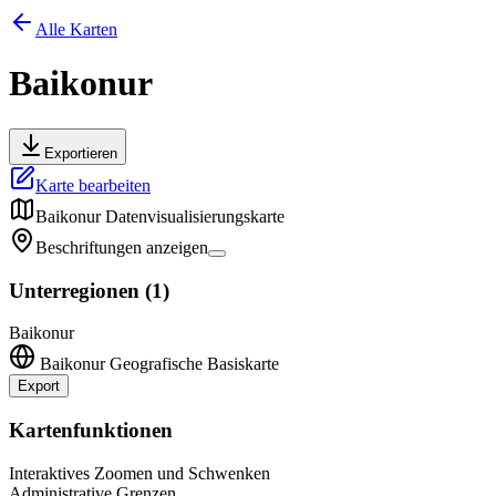
Alle Karten
Baikonur
Exportieren
Karte bearbeiten
Baikonur
Datenvisualisierungskarte
Beschriftungen anzeigen
Unterregionen
(
1
)
Baikonur
Baikonur
Geografische Basiskarte
Export
Leaflet
|
©
OpenStreetMap
contributors
+
Kartenfunktionen
−
Interaktives Zoomen und Schwenken
Administrative Grenzen