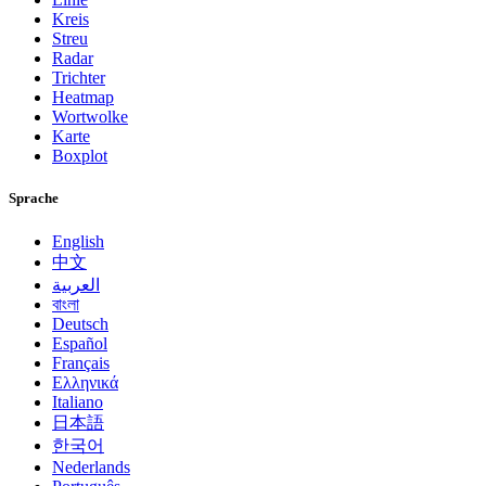
Kreis
Streu
Radar
Trichter
Heatmap
Wortwolke
Karte
Boxplot
Sprache
English
中文
العربية
বাংলা
Deutsch
Español
Français
Ελληνικά
Italiano
日本語
한국어
Nederlands