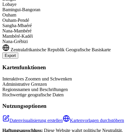
Lobaye
Bamingui-Bangoran
Ouham
Ouham-Pendé
Sangha-Mbaéré
Nana-Mambéré
Mambéré-Kadéï
Nana-Grébizi
Zentralafrikanische Republik
Geografische Basiskarte
Export
Leaflet
|
©
OpenStreetMap
contributors
+
Kartenfunktionen
−
Interaktives Zoomen und Schwenken
Administrative Grenzen
Regionsnamen und Beschriftungen
Hochwertige geografische Daten
Nutzungsoptionen
Datenvisualisierung erstellen
Kartenvorlagen durchstöbern
Haftungsausschluss:
Diese Website wahrt politische Neutralität.