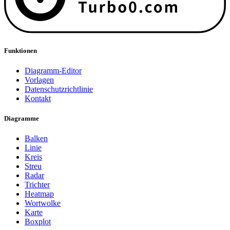
Funktionen
Diagramm-Editor
Vorlagen
Datenschutzrichtlinie
Kontakt
Diagramme
Balken
Linie
Kreis
Streu
Radar
Trichter
Heatmap
Wortwolke
Karte
Boxplot