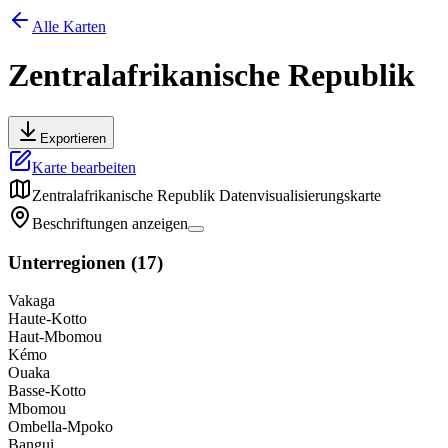
Alle Karten
Zentralafrikanische Republik
Exportieren
Karte bearbeiten
Zentralafrikanische Republik
Datenvisualisierungskarte
Beschriftungen anzeigen
Unterregionen
(
17
)
Vakaga
Haute-Kotto
Haut-Mbomou
Kémo
Ouaka
Basse-Kotto
Mbomou
Ombella-Mpoko
Bangui