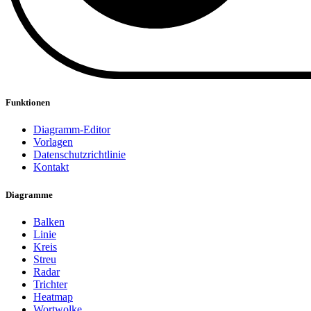
Funktionen
Diagramm-Editor
Vorlagen
Datenschutzrichtlinie
Kontakt
Diagramme
Balken
Linie
Kreis
Streu
Radar
Trichter
Heatmap
Wortwolke