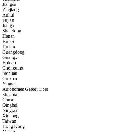
Jiangsu
Zhejiang
Anhui
Fujian
Jiangxi
Shandong
Henan
Hubei
Hunan
Guangdong
Guangxi
Hainan
Chongqing
Sichuan
Guizhou
Yunnan
Autonomes Gebiet Tibet
Shaanxi
Gansu
Qinghai
Ningxia
Xinjiang
Taiwan
Hong Kong
Macao