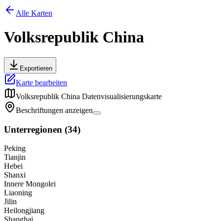
Alle Karten
Volksrepublik China
Exportieren
Karte bearbeiten
Volksrepublik China
Datenvisualisierungskarte
Beschriftungen anzeigen
Unterregionen
(
34
)
Peking
Tianjin
Hebei
Shanxi
Innere Mongolei
Liaoning
Jilin
Heilongjiang
Shanghai