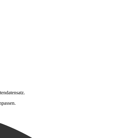
Leaflet
|
©
OpenStreetMap
contributors
tendatensatz.
npassen.