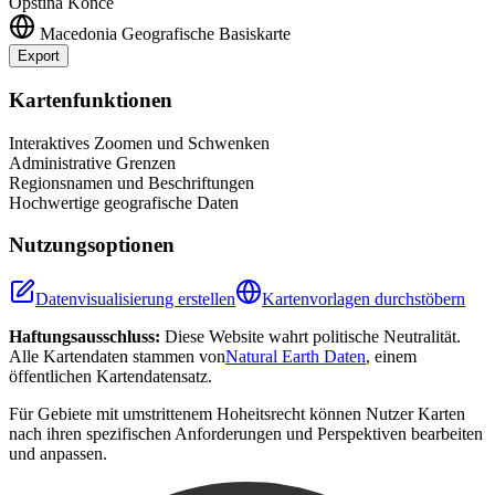
Opština Konče
Macedonia
Geografische Basiskarte
Export
Leaflet
|
©
OpenStreetMap
contributors
+
Kartenfunktionen
−
Interaktives Zoomen und Schwenken
Administrative Grenzen
Regionsnamen und Beschriftungen
Hochwertige geografische Daten
Nutzungsoptionen
Datenvisualisierung erstellen
Kartenvorlagen durchstöbern
Haftungsausschluss:
Diese Website wahrt politische Neutralität.
Alle Kartendaten stammen von
Natural Earth Daten
, einem
öffentlichen Kartendatensatz.
Für Gebiete mit umstrittenem Hoheitsrecht können Nutzer Karten
nach ihren spezifischen Anforderungen und Perspektiven bearbeiten
und anpassen.