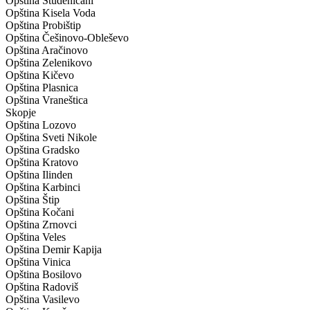
Opština Studeničani
Opština Kisela Voda
Opština Probištip
Opština Češinovo-Obleševo
Opština Aračinovo
Opština Zelenikovo
Opština Kičevo
Opština Plasnica
Opština Vraneštica
Skopje
Opština Lozovo
Opština Sveti Nikole
Opština Gradsko
Opština Kratovo
Opština Ilinden
Opština Karbinci
Opština Štip
Opština Kočani
Opština Zrnovci
Opština Veles
Opština Demir Kapija
Opština Vinica
Opština Bosilovo
Opština Radoviš
Opština Vasilevo