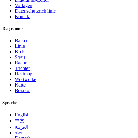
Vorlagen
Datenschutzrichtlinie
Kontakt
Diagramme
Balken
Linie
Kreis
Streu
Radar
Trichter
Heatmap
Wortwolke
Karte
Boxplot
Sprache
English
中文
العربية
বাংলা