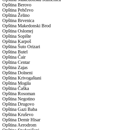
Opština Berovo
Opština Pehčevo
Opština Želino
Opština Brvenica
Opština Makedonski Brod
Opština Oslomej
Opština Sopište
Opština Karpoš
Opština Šuto Orizari
Opština Butel
Opština Čair
Opština Centar
Opština Zajas
Opština Dolneni
Opština Krivogaštani
Opština Mogila
Opština Čaška
Opština Rosoman
Opština Negotino
Opština Drugovo
Opština Gazi Baba
Opština Kruševo
Opština Demir Hisar
Opština Aerodrom