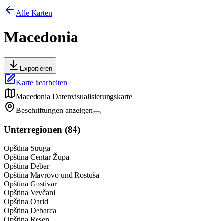
Alle Karten
Macedonia
Exportieren
Karte bearbeiten
Macedonia
Datenvisualisierungskarte
Beschriftungen anzeigen
Unterregionen
(
84
)
Opština Struga
Opština Centar Župa
Opština Debar
Opština Mavrovo und Rostuša
Opština Gostivar
Opština Vevčani
Opština Ohrid
Opština Debarca
Opština Resen