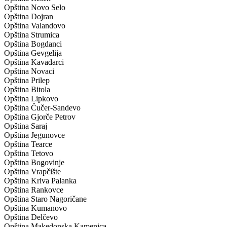
Opština Novo Selo
Opština Dojran
Opština Valandovo
Opština Strumica
Opština Bogdanci
Opština Gevgelija
Opština Kavadarci
Opština Novaci
Opština Prilep
Opština Bitola
Opština Lipkovo
Opština Čučer-Sandevo
Opština Gjorče Petrov
Opština Saraj
Opština Jegunovce
Opština Tearce
Opština Tetovo
Opština Bogovinje
Opština Vrapčište
Opština Kriva Palanka
Opština Rankovce
Opština Staro Nagoričane
Opština Kumanovo
Opština Delčevo
Opština Makedonska Kamenica