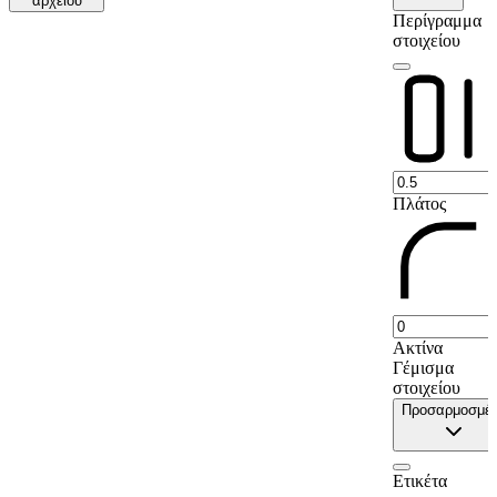
αρχείου
9
Jubbada Hoose
44
Περίγραμμα
στοιχείου
10
Jubbada Dhexe
0
11
Shabeellaha Hoose
12
12
Banaadir
0
13
Shabeellaha Dhexe
4
14
Bay
0
Πλάτος
Ακτίνα
Γέμισμα
στοιχείου
Προσαρμοσμέ
Ετικέτα