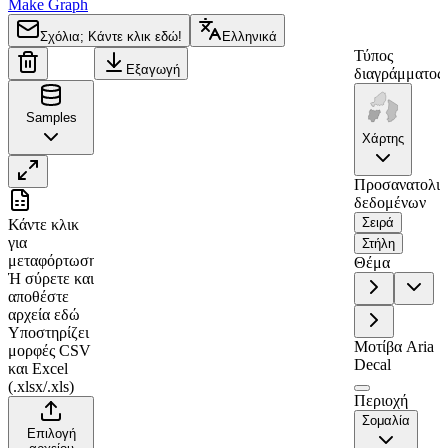
Make Graph
Σχόλια; Κάντε κλικ εδώ!
Ελληνικά
Τύπος
Εξαγωγή
διαγράμματος
Samples
Χάρτης
Προσανατολι
A
B
δεδομένων
Σειρά
Κάντε κλικ
1
Region
Value
για
Στήλη
μεταφόρτωση
2
Nugaal
0
Θέμα
Ή σύρετε και
3
Mudug
87
αποθέστε
αρχεία εδώ
4
Galguduud
0
Υποστηρίζει
Μοτίβα Aria
5
Hiiraan
4
μορφές CSV
Decal
και Excel
6
Bakool
0
(.xlsx/.xls)
Περιοχή
7
Gedo
41
Σομαλία
Επιλογή
8
Bari
0