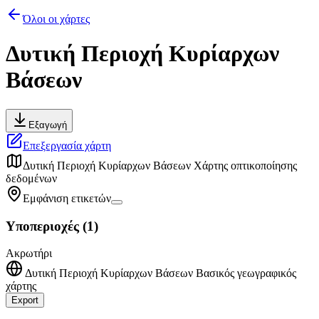
Όλοι οι χάρτες
Δυτική Περιοχή Κυρίαρχων
Βάσεων
Εξαγωγή
Επεξεργασία χάρτη
Δυτική Περιοχή Κυρίαρχων Βάσεων
Χάρτης οπτικοποίησης
δεδομένων
Εμφάνιση ετικετών
Υποπεριοχές
(
1
)
Ακρωτήρι
Δυτική Περιοχή Κυρίαρχων Βάσεων
Βασικός γεωγραφικός
χάρτης
Export
Leaflet
|
©
OpenStreetMap
contributors