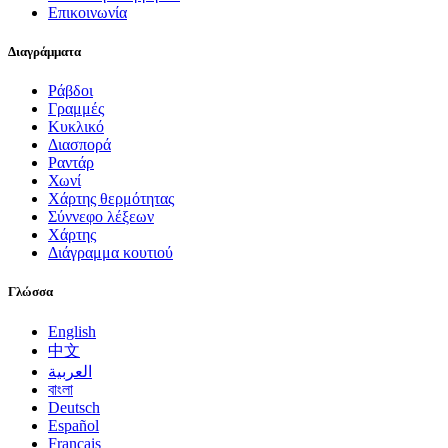
Επικοινωνία
Διαγράμματα
Ράβδοι
Γραμμές
Κυκλικό
Διασπορά
Ραντάρ
Χωνί
Χάρτης θερμότητας
Σύννεφο λέξεων
Χάρτης
Διάγραμμα κουτιού
Γλώσσα
English
中文
العربية
বাংলা
Deutsch
Español
Français