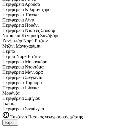
Περιφέρεια Αρούσα
Περιφέρεια Κιλιμαντζάρο
Περιφέρεια Τάνγκα
Περιφέρεια Λίντι
Περιφέρεια Πουάνι
Περιφέρεια Νταρ ες Σαλαάμ
Νότια και Κεντρική Ζανζιβάρη
Ζανζιμπάρ Νορθ Ρίτζιον
Μτζίνι Μαγκχαρίμπι
Πέμπα
Πέμπα Νορθ Ρίτζιον
Περιφέρεια Μορογκόρο
Περιφέρεια Ντοντόμα
Περιφέρεια Μανυάρα
Περιφέρεια Σινγκίντα
Περιφέρεια Ταμπόρα
Περιφέρεια Ιρίνγκα
Μουάνζα
Περιφέρεια Σιμίγιου
Γκέιτα
Περιφέρεια Σινυάνγκα
Τανζανία
Βασικός γεωγραφικός χάρτης
Export
Leaflet
|
©
OpenStreetMap
contributors