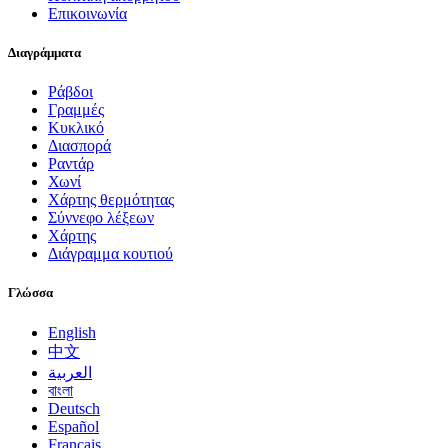
Επικοινωνία
Διαγράμματα
Ράβδοι
Γραμμές
Κυκλικό
Διασπορά
Ραντάρ
Χωνί
Χάρτης θερμότητας
Σύννεφο λέξεων
Χάρτης
Διάγραμμα κουτιού
Γλώσσα
English
中文
العربية
বাংলা
Deutsch
Español
Français