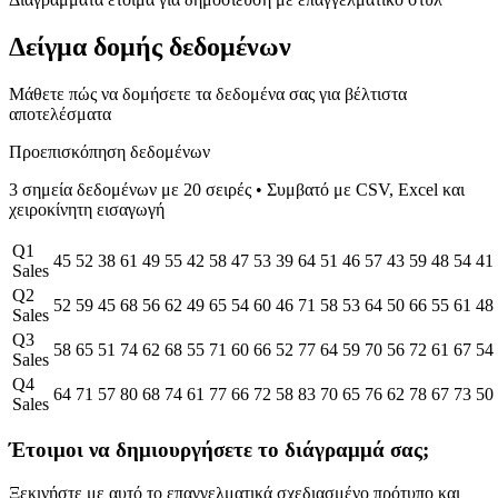
Δείγμα δομής δεδομένων
Μάθετε πώς να δομήσετε τα δεδομένα σας για βέλτιστα
αποτελέσματα
Προεπισκόπηση δεδομένων
3 σημεία δεδομένων με 20 σειρές
•
Συμβατό με CSV, Excel και
χειροκίνητη εισαγωγή
Q1
45
52
38
61
49
55
42
58
47
53
39
64
51
46
57
43
59
48
54
41
Sales
Q2
52
59
45
68
56
62
49
65
54
60
46
71
58
53
64
50
66
55
61
48
Sales
Q3
58
65
51
74
62
68
55
71
60
66
52
77
64
59
70
56
72
61
67
54
Sales
Q4
64
71
57
80
68
74
61
77
66
72
58
83
70
65
76
62
78
67
73
50
Sales
Έτοιμοι να δημιουργήσετε το διάγραμμά σας;
Ξεκινήστε με αυτό το επαγγελματικά σχεδιασμένο πρότυπο και