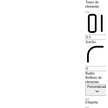
Trazo de
9
Mafeteng
61
elemento
10
Mohale's Hoek
0
11
Quthing
78
Ancho
Radio
Relleno de
elemento
Personalizado
Etiqueta