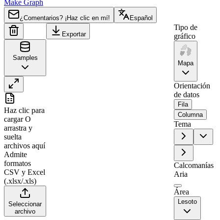
Make Graph
¿Comentarios? ¡Haz clic en mí!
Español
Tipo de
Exportar
gráfico
Samples
Mapa
Orientación
de datos
A
B
Fila
Haz clic para
1
Region
Value
Columna
cargar
O
Tema
arrastra y
2
Mokhotlong
0
suelta
3
Butha-Buthe
87
archivos aquí
Admite
4
Leribe
0
formatos
Calcomanías
5
Qacha's Nek
57
CSV y Excel
Aria
(.xlsx/.xls)
6
Thaba-Tseka
0
Área
7
Berea
47
Lesoto
Seleccionar
archivo
8
Maseru
0