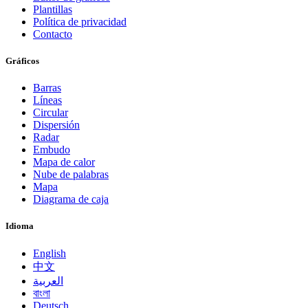
Plantillas
Política de privacidad
Contacto
Gráficos
Barras
Líneas
Circular
Dispersión
Radar
Embudo
Mapa de calor
Nube de palabras
Mapa
Diagrama de caja
Idioma
English
中文
العربية
বাংলা
Deutsch