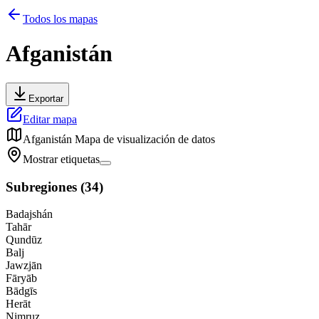
Todos los mapas
Afganistán
Exportar
Editar mapa
Afganistán
Mapa de visualización de datos
Mostrar etiquetas
Subregiones
(
34
)
Badajshán
Tahār
Qundūz
Balj
Jawzjān
Fāryāb
Bādgīs
Herāt
Nimruz