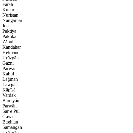
Farāh
Kunar
Nūristān
Nangarhar
Jost
Paktiyā
Paktīkā
Zābul
Kandahar
Helmand
Urūzgān
Gazni
Parwān
Kabul
Laġmān
Lawgar
Kāpīsā
Vardak
Bamiyán
Parwān
Sar-e Pul
Ġawr
Baghlan
Samangān
Urūzgān