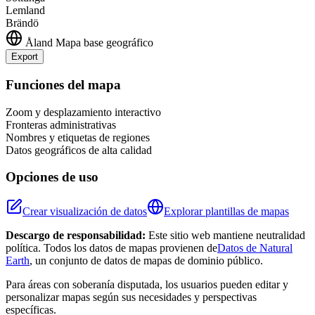
Lemland
Brändö
Åland
Mapa base geográfico
Export
Leaflet
|
©
OpenStreetMap
contributors
+
Funciones del mapa
−
Zoom y desplazamiento interactivo
Fronteras administrativas
Nombres y etiquetas de regiones
Datos geográficos de alta calidad
Opciones de uso
Crear visualización de datos
Explorar plantillas de mapas
Descargo de responsabilidad:
Este sitio web mantiene neutralidad
política. Todos los datos de mapas provienen de
Datos de Natural
Earth
, un conjunto de datos de mapas de dominio público.
Para áreas con soberanía disputada, los usuarios pueden editar y
personalizar mapas según sus necesidades y perspectivas
específicas.