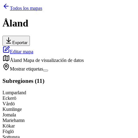
Todos los mapas
Åland
Exportar
Editar mapa
Åland
Mapa de visualización de datos
Mostrar etiquetas
Subregiones
(
11
)
Lumparland
Eckerö
Vårdö
Kumlinge
Jomala
Mariehamn
Kökar
Föglö
Sottunga