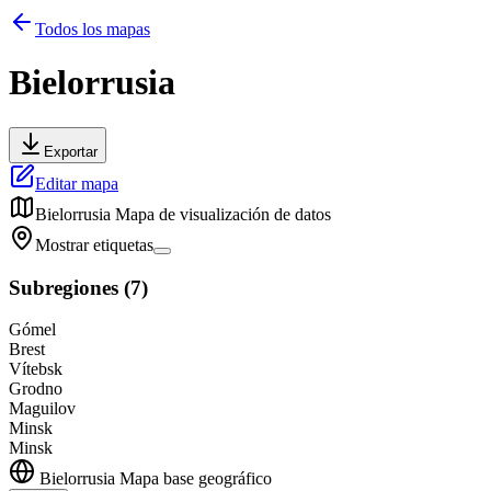
Todos los mapas
Bielorrusia
Exportar
Editar mapa
Bielorrusia
Mapa de visualización de datos
Mostrar etiquetas
Subregiones
(
7
)
Gómel
Brest
Vítebsk
Grodno
Maguilov
Minsk
Minsk
Bielorrusia
Mapa base geográfico