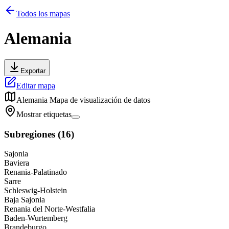
Todos los mapas
Alemania
Exportar
Editar mapa
Alemania
Mapa de visualización de datos
Mostrar etiquetas
Subregiones
(
16
)
Sajonia
Baviera
Renania-Palatinado
Sarre
Schleswig-Holstein
Baja Sajonia
Renania del Norte-Westfalia
Baden-Wurtemberg
Brandeburgo