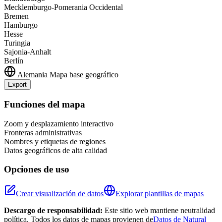
Mecklemburgo-Pomerania Occidental
Bremen
Hamburgo
Hesse
Turingia
Sajonia-Anhalt
Berlín
Alemania
Mapa base geográfico
Export
Leaflet
|
©
OpenStreetMap
contributors
+
Funciones del mapa
−
Zoom y desplazamiento interactivo
Fronteras administrativas
Nombres y etiquetas de regiones
Datos geográficos de alta calidad
Opciones de uso
Crear visualización de datos
Explorar plantillas de mapas
Descargo de responsabilidad:
Este sitio web mantiene neutralidad
política. Todos los datos de mapas provienen de
Datos de Natural