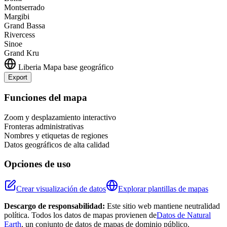
Montserrado
Margibi
Grand Bassa
Rivercess
Sinoe
Grand Kru
Liberia
Mapa base geográfico
Export
Leaflet
|
©
OpenStreetMap
contributors
+
Funciones del mapa
−
Zoom y desplazamiento interactivo
Fronteras administrativas
Nombres y etiquetas de regiones
Datos geográficos de alta calidad
Opciones de uso
Crear visualización de datos
Explorar plantillas de mapas
Descargo de responsabilidad:
Este sitio web mantiene neutralidad
política. Todos los datos de mapas provienen de
Datos de Natural
Earth
, un conjunto de datos de mapas de dominio público.