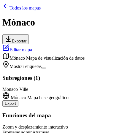
Todos los mapas
Mónaco
Exportar
Editar mapa
Mónaco
Mapa de visualización de datos
Mostrar etiquetas
Subregiones
(
1
)
Monaco-Ville
Mónaco
Mapa base geográfico
Export
Leaflet
|
©
OpenStreetMap
contributors
+
Funciones del mapa
−
Zoom y desplazamiento interactivo
Fronteras administrativas