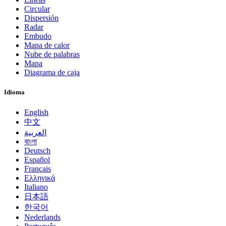
Circular
Dispersión
Radar
Embudo
Mapa de calor
Nube de palabras
Mapa
Diagrama de caja
Idioma
English
中文
العربية
বাংলা
Deutsch
Español
Français
Ελληνικά
Italiano
日本語
한국어
Nederlands