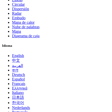
Circular
Dispersión
Radar
Embudo
Mapa de calor
Nube de palabras
Mapa
Diagrama de caja
Idioma
English
中文
العربية
বাংলা
Deutsch
Español
Français
Ελληνικά
Italiano
日本語
한국어
Nederlands