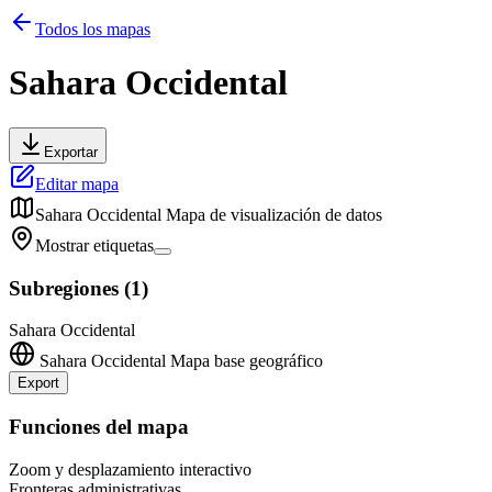
Todos los mapas
Sahara Occidental
Exportar
Editar mapa
Sahara Occidental
Mapa de visualización de datos
Mostrar etiquetas
Subregiones
(
1
)
Sahara Occidental
Sahara Occidental
Mapa base geográfico
Export
Leaflet
|
©
OpenStreetMap
contributors
+
Funciones del mapa
−
Zoom y desplazamiento interactivo
Fronteras administrativas