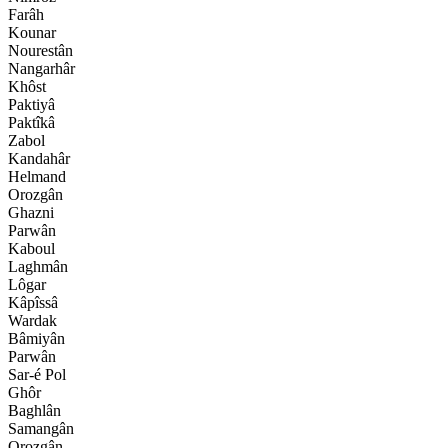
Farâh
Kounar
Nourestân
Nangarhâr
Khôst
Paktiyâ
Paktîkâ
Zabol
Kandahâr
Helmand
Orozgân
Ghazni
Parwân
Kaboul
Laghmân
Lôgar
Kâpîssâ
Wardak
Bâmiyân
Parwân
Sar-é Pol
Ghôr
Baghlân
Samangân
Orozgân