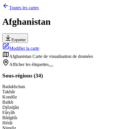
Toutes les cartes
Afghanistan
Exporter
Modifier la carte
Afghanistan
Carte de visualisation de données
Afficher les étiquettes
Sous-régions
(
34
)
Badakhchan
Takhâr
Kondôz
Balkh
Djôzdjân
Fâryâb
Bâdghîs
Hérât
Nimrôz