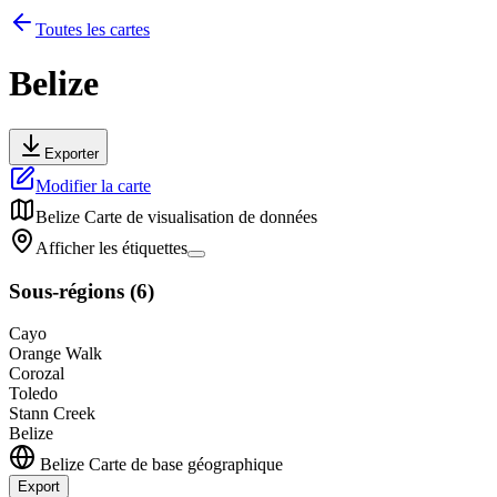
Toutes les cartes
Belize
Exporter
Modifier la carte
Belize
Carte de visualisation de données
Afficher les étiquettes
Sous-régions
(
6
)
Cayo
Orange Walk
Corozal
Toledo
Stann Creek
Belize
Belize
Carte de base géographique
Export
Leaflet
|
©
OpenStreetMap
contributors