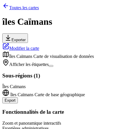
Toutes les cartes
îles Caïmans
Exporter
Modifier la carte
îles Caïmans
Carte de visualisation de données
Afficher les étiquettes
Sous-régions
(
1
)
Îles Caïmans
îles Caïmans
Carte de base géographique
Export
+
Fonctionnalités de la carte
−
Zoom et panoramique interactifs
Frontières administratives