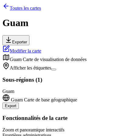
Toutes les cartes
Guam
Exporter
Modifier la carte
Guam
Carte de visualisation de données
Afficher les étiquettes
Sous-régions
(
1
)
Guam
Guam
Carte de base géographique
Export
Leaflet
|
©
OpenStreetMap
contributors
+
Fonctionnalités de la carte
−
Zoom et panoramique interactifs
Frontières administratives