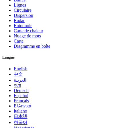
Lignes
Circulaire
Dispersion
Radar
Entonnoir
Carte de chaleur
Nuage de mots
Carte
Diagramme en boîte
Langue
English
中文
العربية
বাংলা
Deutsch
Español
Français
Ελληνικά
Italiano
日本語
한국어