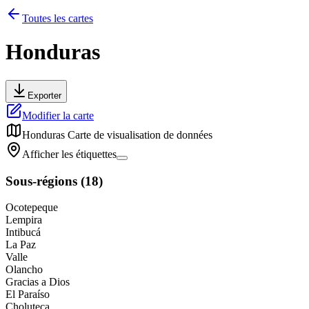
Toutes les cartes
Honduras
Exporter
Modifier la carte
Honduras
Carte de visualisation de données
Afficher les étiquettes
Sous-régions
(
18
)
Ocotepeque
Lempira
Intibucá
La Paz
Valle
Olancho
Gracias a Dios
El Paraíso
Choluteca