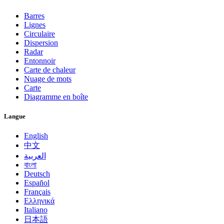
Barres
Lignes
Circulaire
Dispersion
Radar
Entonnoir
Carte de chaleur
Nuage de mots
Carte
Diagramme en boîte
Langue
English
中文
العربية
বাংলা
Deutsch
Español
Français
Ελληνικά
Italiano
日本語