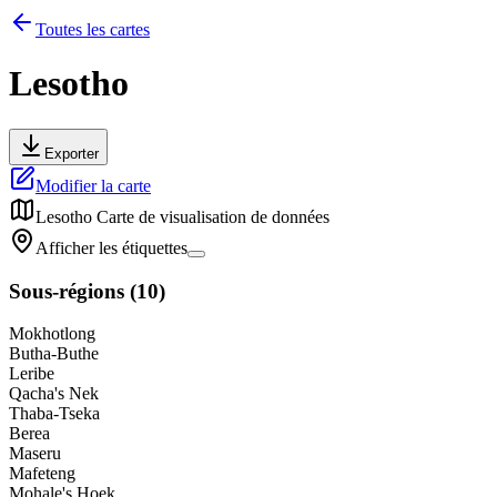
Toutes les cartes
Lesotho
Exporter
Modifier la carte
Lesotho
Carte de visualisation de données
Afficher les étiquettes
Sous-régions
(
10
)
Mokhotlong
Butha-Buthe
Leribe
Qacha's Nek
Thaba-Tseka
Berea
Maseru
Mafeteng
Mohale's Hoek