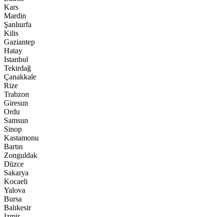
Kars
Mardin
Şanlıurfa
Kilis
Gaziantep
Hatay
Istanbul
Tekirdağ
Çanakkale
Rize
Trabzon
Giresun
Ordu
Samsun
Sinop
Kastamonu
Bartın
Zonguldak
Düzce
Sakarya
Kocaeli
Yalova
Bursa
Balıkesir
Izmir