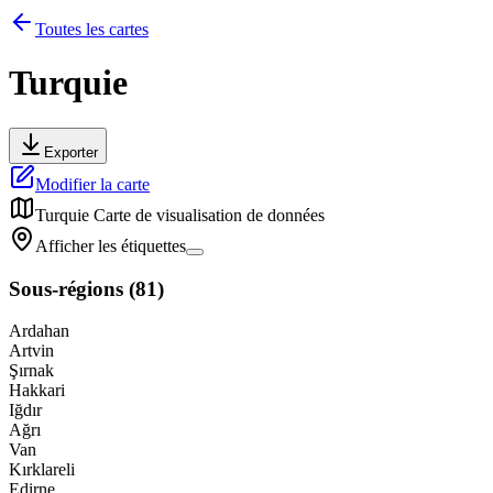
Toutes les cartes
Turquie
Exporter
Modifier la carte
Turquie
Carte de visualisation de données
Afficher les étiquettes
Sous-régions
(
81
)
Ardahan
Artvin
Şırnak
Hakkari
Iğdır
Ağrı
Van
Kırklareli
Edirne