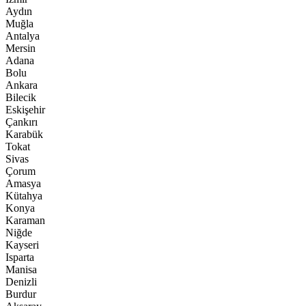
Aydın
Muğla
Antalya
Mersin
Adana
Bolu
Ankara
Bilecik
Eskişehir
Çankırı
Karabük
Tokat
Sivas
Çorum
Amasya
Kütahya
Konya
Karaman
Niğde
Kayseri
Isparta
Manisa
Denizli
Burdur