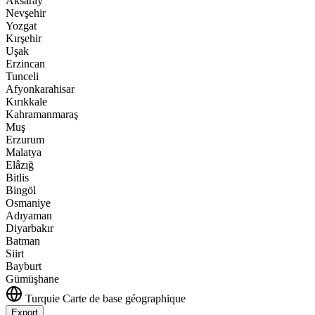
Aksaray
Nevşehir
Yozgat
Kırşehir
Uşak
Erzincan
Tunceli
Afyonkarahisar
Kırıkkale
Kahramanmaraş
Muş
Erzurum
Malatya
Elâzığ
Bitlis
Bingöl
Osmaniye
Adıyaman
Diyarbakır
Batman
Siirt
Bayburt
Gümüşhane
Turquie
Carte de base géographique
Export
Leaflet
|
©
OpenStreetMap
contributors