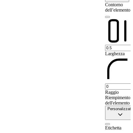
9
Micoud
53
Contorno
dell’elemento
10
Praslin
0
11
Dennery
30
12
Dauphin
0
Larghezza
Raggio
Riempimento
dell'elemento
Personalizzato
Etichetta