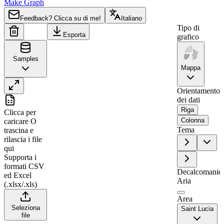
Make Graph
Feedback? Clicca su di me!
Italiano
Tipo di
Esporta
grafico
Samples
Mappa
Orientamento
dei dati
A
B
Riga
Clicca per
1
Region
Value
Colonna
caricare
O
Tema
trascina e
2
Gros Islet
0
rilascia i file
3
Castries
47
qui
Supporta i
4
Anse-la-Raye
0
formati CSV
Decalcomanie
5
Soufrière
18
ed Excel
Aria
(.xlsx/.xls)
6
Choiseul
0
Area
7
Laborie
2
Seleziona
Saint Lucia
file
8
Vieux Fort
0