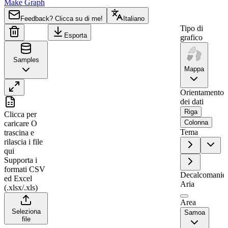
Make Graph
Feedback? Clicca su di me!
Italiano
Tipo di
Esporta
grafico
Samples
Mappa
Orientamento
dei dati
A
B
Riga
Clicca per
1
Region
Value
Colonna
caricare
O
Tema
trascina e
2
Gaga'emauga
0
rilascia i file
3
Gaga'ifomauga
69
qui
Supporta i
4
Vaisigano
0
formati CSV
Decalcomanie
5
Satupa'itea
71
ed Excel
Aria
(.xlsx/.xls)
6
Palauli
0
Area
7
Fa'asaleleaga
67
Seleziona
Samoa
file
8
Atua
0