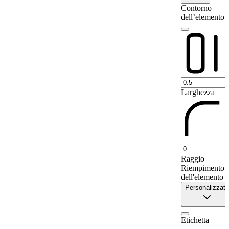
9
Va'a-o-Fonoti
24
Contorno
dell’elemento
10
Tuamasaga
0
11
A'ana
80
12
Aiga-i-le-Tai
0
Larghezza
Raggio
Riempimento
dell'elemento
Personalizzato
Etichetta