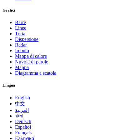
Grafici
Barre
Linee
Torta
Dispersione
Radar
Imbuto
Mappa di calore
Nuvola di parole
Mappa
Diagramma a scatola
Lingua
English
中文
العربية
বাংলা
Deutsch
Español
Français
Ελληνικά