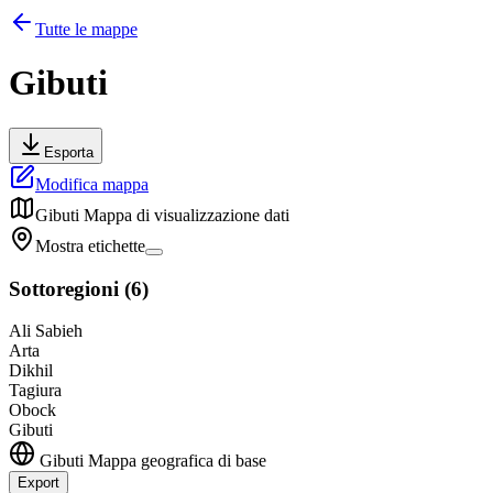
Tutte le mappe
Gibuti
Esporta
Modifica mappa
Gibuti
Mappa di visualizzazione dati
Mostra etichette
Sottoregioni
(
6
)
Ali Sabieh
Arta
Dikhil
Tagiura
Obock
Gibuti
Gibuti
Mappa geografica di base
Export
Leaflet
|
©
OpenStreetMap
contributors