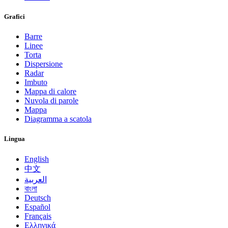
Grafici
Barre
Linee
Torta
Dispersione
Radar
Imbuto
Mappa di calore
Nuvola di parole
Mappa
Diagramma a scatola
Lingua
English
中文
العربية
বাংলা
Deutsch
Español
Français
Ελληνικά