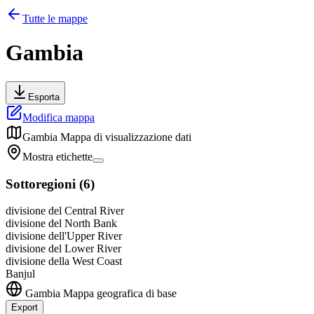
Tutte le mappe
Gambia
Esporta
Modifica mappa
Gambia
Mappa di visualizzazione dati
Mostra etichette
Sottoregioni
(
6
)
divisione del Central River
divisione del North Bank
divisione dell'Upper River
divisione del Lower River
divisione della West Coast
Banjul
Gambia
Mappa geografica di base
Export
Leaflet
|
©
OpenStreetMap
contributors