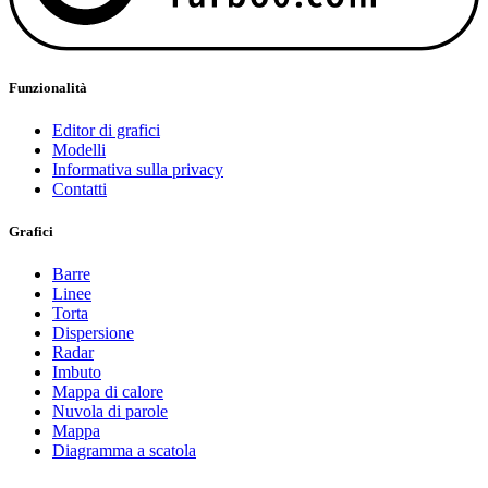
Funzionalità
Editor di grafici
Modelli
Informativa sulla privacy
Contatti
Grafici
Barre
Linee
Torta
Dispersione
Radar
Imbuto
Mappa di calore
Nuvola di parole
Mappa
Diagramma a scatola