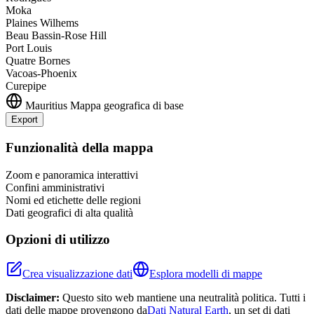
Moka
Plaines Wilhems
Beau Bassin-Rose Hill
Port Louis
Quatre Bornes
Vacoas-Phoenix
Curepipe
Mauritius
Mappa geografica di base
Export
Leaflet
|
©
OpenStreetMap
contributors
+
Funzionalità della mappa
−
Zoom e panoramica interattivi
Confini amministrativi
Nomi ed etichette delle regioni
Dati geografici di alta qualità
Opzioni di utilizzo
Crea visualizzazione dati
Esplora modelli di mappe
Disclaimer:
Questo sito web mantiene una neutralità politica. Tutti i
dati delle mappe provengono da
Dati Natural Earth
, un set di dati