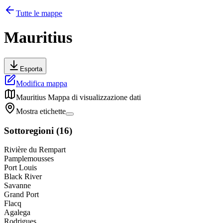
Tutte le mappe
Mauritius
Esporta
Modifica mappa
Mauritius
Mappa di visualizzazione dati
Mostra etichette
Sottoregioni
(
16
)
Rivière du Rempart
Pamplemousses
Port Louis
Black River
Savanne
Grand Port
Flacq
Agalega
Rodrigues