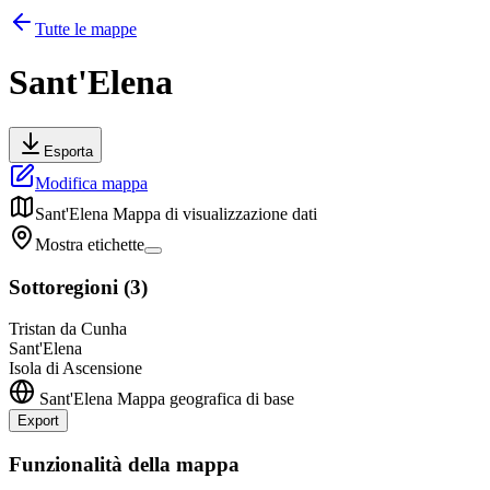
Tutte le mappe
Sant'Elena
Esporta
Modifica mappa
Sant'Elena
Mappa di visualizzazione dati
Mostra etichette
Sottoregioni
(
3
)
Tristan da Cunha
Sant'Elena
Isola di Ascensione
Sant'Elena
Mappa geografica di base
Export
+
Funzionalità della mappa