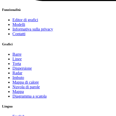
Funzionalità
Editor di grafici
Modelli
Informativa sulla privacy
Contatti
Grafici
Barre
Linee
Torta
Dispersione
Radar
Imbuto
Mappa di calore
Nuvola di parole
Mappa
Diagramma a scatola
Lingua