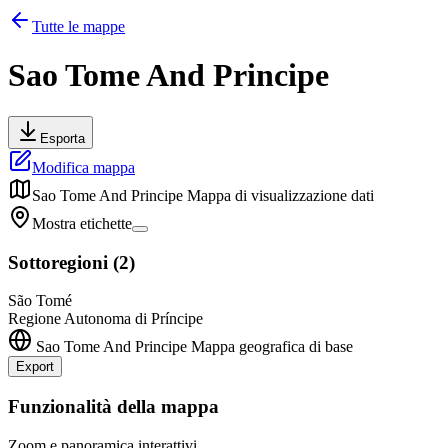
Tutte le mappe
Sao Tome And Principe
Esporta
Modifica mappa
Sao Tome And Principe
Mappa di visualizzazione dati
Mostra etichette
Sottoregioni
(
2
)
São Tomé
Regione Autonoma di Príncipe
Sao Tome And Principe
Mappa geografica di base
Export
Leaflet
|
©
OpenStreetMap
contributors
+
Funzionalità della mappa
−
Zoom e panoramica interattivi