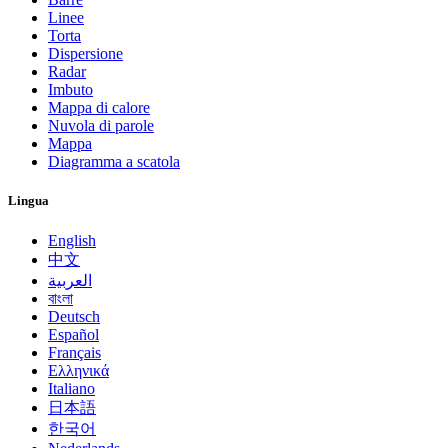
Linee
Torta
Dispersione
Radar
Imbuto
Mappa di calore
Nuvola di parole
Mappa
Diagramma a scatola
Lingua
English
中文
العربية
বাংলা
Deutsch
Español
Français
Ελληνικά
Italiano
日本語
한국어