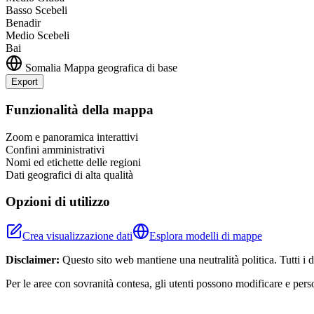
Basso Scebeli
Benadir
Medio Scebeli
Bai
Somalia
Mappa geografica di base
Export
+
Funzionalità della mappa
−
Zoom e panoramica interattivi
Confini amministrativi
Nomi ed etichette delle regioni
Dati geografici di alta qualità
Opzioni di utilizzo
Crea visualizzazione dati
Esplora modelli di mappe
Disclaimer:
Questo sito web mantiene una neutralità politica. Tutti i
Per le aree con sovranità contesa, gli utenti possono modificare e pers