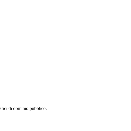
Leaflet
|
©
OpenStreetMap
contributors
rafici di dominio pubblico.