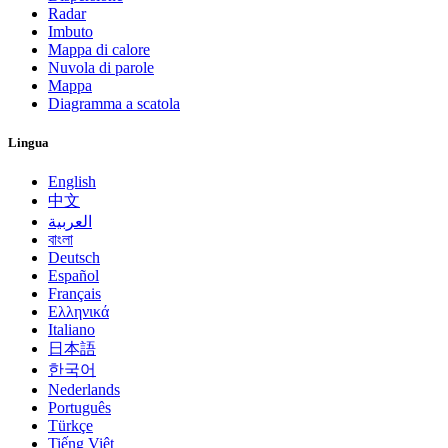
Radar
Imbuto
Mappa di calore
Nuvola di parole
Mappa
Diagramma a scatola
Lingua
English
中文
العربية
বাংলা
Deutsch
Español
Français
Ελληνικά
Italiano
日本語
한국어
Nederlands
Português
Türkçe
Tiếng Việt