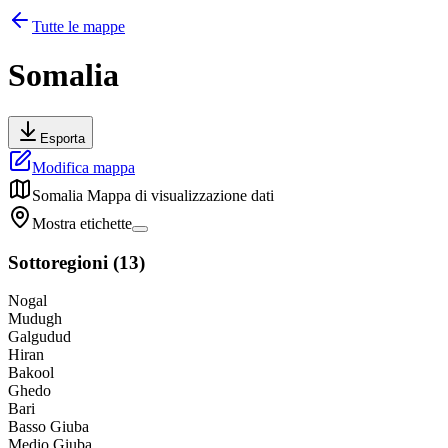
Tutte le mappe
Somalia
Esporta
Modifica mappa
Somalia
Mappa di visualizzazione dati
Mostra etichette
Sottoregioni
(
13
)
Nogal
Mudugh
Galgudud
Hiran
Bakool
Ghedo
Bari
Basso Giuba
Medio Giuba