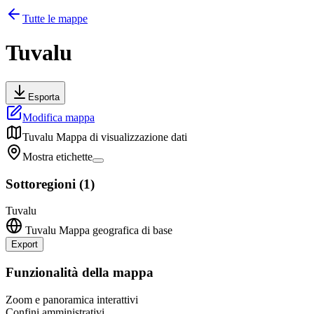
Tutte le mappe
Tuvalu
Esporta
Modifica mappa
Tuvalu
Mappa di visualizzazione dati
Mostra etichette
Sottoregioni
(
1
)
Tuvalu
Tuvalu
Mappa geografica di base
Export
Leaflet
|
©
OpenStreetMap
contributors
+
Funzionalità della mappa
−
Zoom e panoramica interattivi
Confini amministrativi