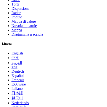
Torta
Dispersione
Radar
Imbuto
Mappa di calore
Nuvola di parole
Mappa
Diagramma a scatola
Lingua
English
中文
العربية
বাংলা
Deutsch
Español
Français
Ελληνικά
Italiano
日本語
한국어
Nederlands