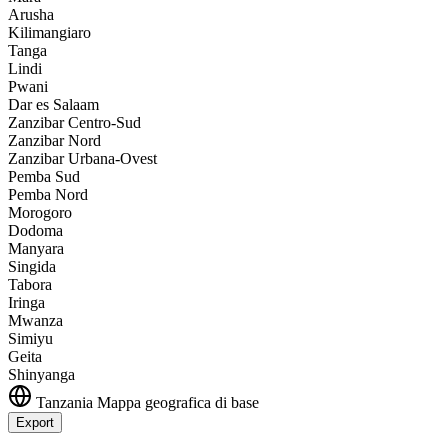
Arusha
Kilimangiaro
Tanga
Lindi
Pwani
Dar es Salaam
Zanzibar Centro-Sud
Zanzibar Nord
Zanzibar Urbana-Ovest
Pemba Sud
Pemba Nord
Morogoro
Dodoma
Manyara
Singida
Tabora
Iringa
Mwanza
Simiyu
Geita
Shinyanga
Tanzania
Mappa geografica di base
Export
Leaflet
|
©
OpenStreetMap
contributors