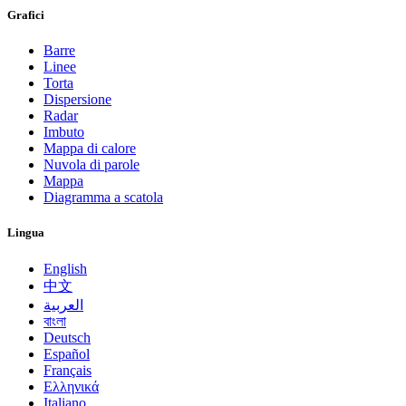
Grafici
Barre
Linee
Torta
Dispersione
Radar
Imbuto
Mappa di calore
Nuvola di parole
Mappa
Diagramma a scatola
Lingua
English
中文
العربية
বাংলা
Deutsch
Español
Français
Ελληνικά
Italiano