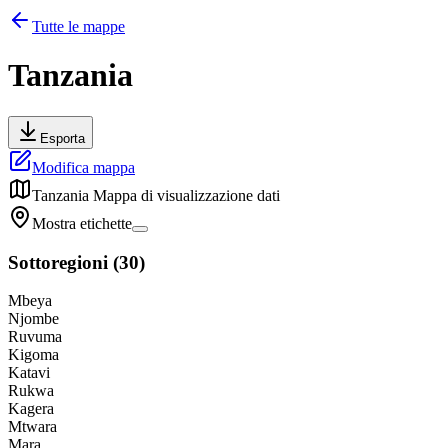
Tutte le mappe
Tanzania
Esporta
Modifica mappa
Tanzania
Mappa di visualizzazione dati
Mostra etichette
Sottoregioni
(
30
)
Mbeya
Njombe
Ruvuma
Kigoma
Katavi
Rukwa
Kagera
Mtwara
Mara