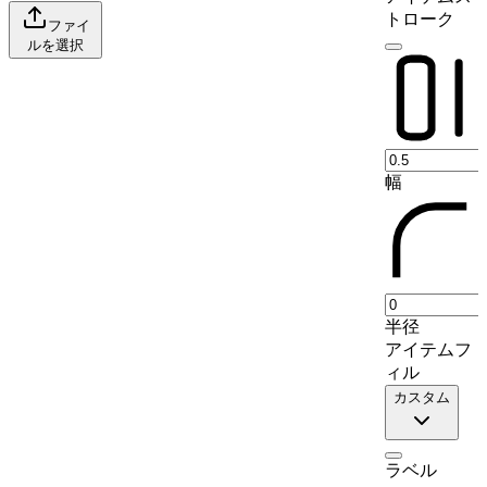
9
Lahij
70
トローク
ファイ
ルを選択
10
`Adan
0
11
Abyan
33
12
Shabwah
0
13
Ma'rib
13
14
Sana'a
0
幅
15
Raymah
59
16
Al Bayda'
0
17
Amran
20
18
Al Dali'
0
半径
19
Ibb
34
アイテムフ
20
Al Mahwit
0
ィル
21
Dhamar
63
カスタム
22
Amanat Al Asimah
0
ラベル