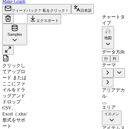
Make Graph
フィードバック？ 私をクリック！
日本語
チャートタ
エクスポート
イプ
Samples
地図
データ方向
A
B
行
列
テーマ
クリックし
1
Region
Value
てアップロ
2
Hadramawt
0
ード
または
ここにファ
3
Al Mahrah
88
イルをドラ
アリアデカ
4
Sa`dah
0
ッグアンド
ル
5
Hajjah
45
ドロップ
エリア
CSV、
6
Al Jawf
0
Excel（.xlsx/.xls）
イエメン
7
Al Hudaydah
75
形式をサポ
8
Ta`izz
0
ート
アイテムス