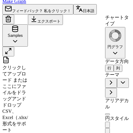
Make Graph
フィードバック？ 私をクリック！
日本語
チャートタ
エクスポート
イプ
Samples
円グラフ
A
B
データ方向
クリックし
行
列
1
Sector
Investment
てアップロ
テーマ
2
Technology
45
ード
または
ここにファ
3
Healthcare
32
イルをドラ
4
Finance
28
ッグアンド
アリアデカ
5
Energy
22
ドロップ
ル
CSV、
6
Consumer
18
Excel（.xlsx/.xls）
円スタイル
7
Industrial
15
形式をサポ
8
Materials
12
ート