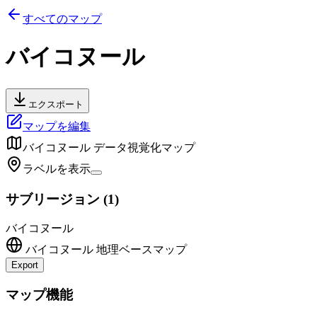
すべてのマップ
バイコヌール
エクスポート
マップを編集
バイコヌール
データ視覚化マップ
ラベルを表示
サブリージョン
(
1
)
バイコヌール
バイコヌール
地理ベースマップ
Export
+
マップ機能
−