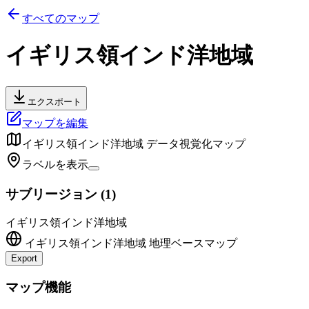
すべてのマップ
イギリス領インド洋地域
エクスポート
マップを編集
イギリス領インド洋地域
データ視覚化マップ
ラベルを表示
サブリージョン
(
1
)
イギリス領インド洋地域
イギリス領インド洋地域
地理ベースマップ
Export
+
マップ機能
−