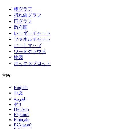
棒グラフ
折れ線グラフ
円グラフ
散布図
レーダーチャート
ファネルチャート
ヒートマップ
ワードクラウド
地図
ボックスプロット
言語
English
中文
العربية
বাংলা
Deutsch
Español
Français
Ελληνικά