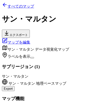
すべてのマップ
サン・マルタン
エクスポート
マップを編集
サン・マルタン
データ視覚化マップ
ラベルを表示
サブリージョン
(
1
)
サン・マルタン
サン・マルタン
地理ベースマップ
Export
Leaflet
|
©
OpenStreetMap
contributors
+
マップ機能
−