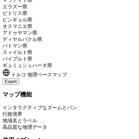
マラティヤ県
エラズー県
ビトリス県
ビンギョル県
オスマニエ県
アドゥヤマン県
ディヤルバクル県
バトマン県
スィイルト県
バイブルト県
ギュミュシュハーネ県
トルコ
地理ベースマップ
Export
Leaflet
|
©
OpenStreetMap
contributors
+
マップ機能
−
インタラクティブなズームとパン
行政境界
地域名とラベル
高品質な地理データ