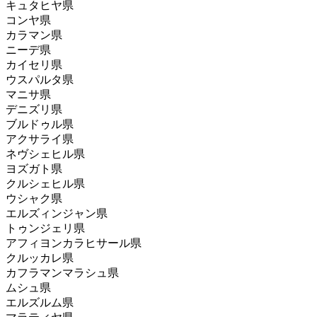
キュタヒヤ県
コンヤ県
カラマン県
ニーデ県
カイセリ県
ウスパルタ県
マニサ県
デニズリ県
ブルドゥル県
アクサライ県
ネヴシェヒル県
ヨズガト県
クルシェヒル県
ウシャク県
エルズィンジャン県
トゥンジェリ県
アフィヨンカラヒサール県
クルッカレ県
カフラマンマラシュ県
ムシュ県
エルズルム県