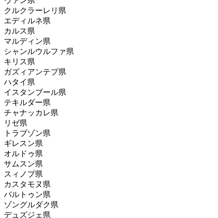
ヴァン県
クルクラーレリ県
エディルネ県
カルス県
マルディン県
シャンルウルファ県
キリス県
ガズィアンテプ県
ハタイ県
イスタンブール県
テキルダー県
チャナッカレ県
リゼ県
トラブゾン県
ギレスン県
オルドゥ県
サムスン県
スィノプ県
カスタモヌ県
バルトゥン県
ゾングルダク県
デュズジェ県