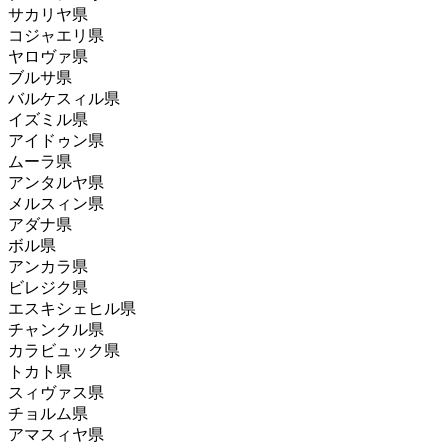
サカリヤ県
コジャエリ県
ヤロヴァ県
ブルサ県
バルケスィル県
イズミル県
アイドゥン県
ムーラ県
アンタルヤ県
メルスィン県
アダナ県
ボル県
アンカラ県
ビレジク県
エスキシェヒル県
チャンクル県
カラビュック県
トカト県
スィヴァス県
チョルム県
アマスィヤ県