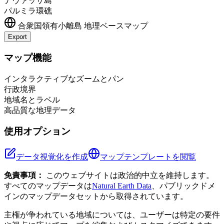
ナヴァッサ島
パルミラ環礁
合衆国領有小離島
地理ベースマップ
Export
Leaflet
|
©
OpenStreetMap
contributors
+
マップ機能
−
インタラクティブなズームとパン
行政境界
地域名とラベル
高品質な地理データ
使用オプション
データ視覚化を作成
マップテンプレートを閲覧
免責事項：
このウェブサイトは政治的中立を維持します。
すべてのマップデータは
Natural Earth Data
、パブリックドメ
インのマップデータセットから取得されています。
主権が争われている地域については、ユーザーは特定の要件