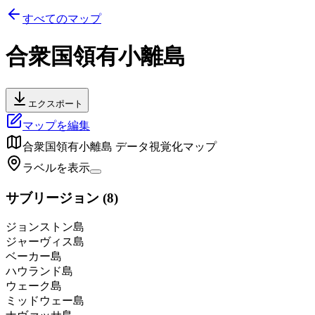
すべてのマップ
合衆国領有小離島
エクスポート
マップを編集
合衆国領有小離島
データ視覚化マップ
ラベルを表示
サブリージョン
(
8
)
ジョンストン島
ジャーヴィス島
ベーカー島
ハウランド島
ウェーク島
ミッドウェー島